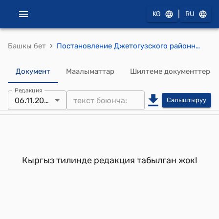
|
KG
RU
›
Башкы бет
Постановление Джетогузского районного кенеша от 6 ноября 2006 года № 18 "О внесении изменений местных налогов и сборов на территории района"
Документ
Маалыматтар
Шилтеме документтер
Редакция
06.11.2006
Салыштыруу
Кыргыз тилинде редакция табылган жок!