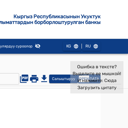
Кыргыз Республикасынын Укуктук
лыматтардын борборлоштурулган банкы
|
KG
RU
улярдуу суроолор
Ошибка в тексте?
Выделите ее мышкой!
Салыштыруу
OPEN
DATA
И нажмите:
Сюда
Загрузить цитату