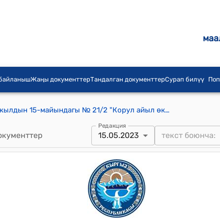
маа
 байланыш
Жаңы документтер
Тандалган документтер
Сурап билүү
Поп
Корул айылдык кеңешинин 2023-жылдын 15-майындагы № 21/2 "Корул айыл өкмөтүндө айыл тургундарын өз убагында жайлоого көчүрүү жана белгиленген мөөнөттө көчүп келүүсү жөнүндө" токтому
Редакция
окументтер
15.05.2023