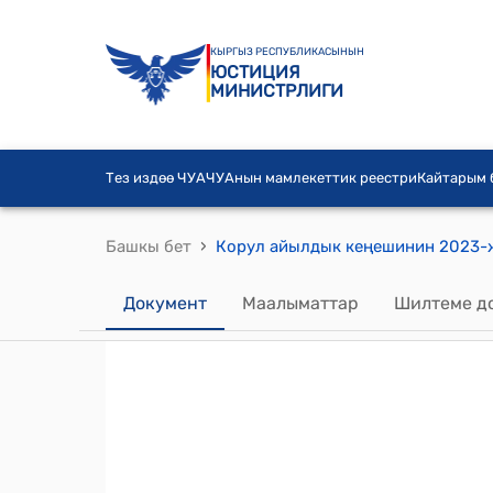
КЫРГЫЗ РЕСПУБЛИКАСЫНЫН
ЮСТИЦИЯ
МИНИСТРЛИГИ
Тез издөө ЧУА
ЧУАнын мамлекеттик реестри
Кайтарым
›
Башкы бет
Документ
Маалыматтар
Шилтеме д