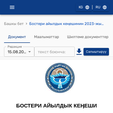
|
KG
RU
›
Башкы бет
Бостери айылдык кеңешинин 2023-жылдын 15-августундагы № 01 "Спорт аянтчасын баланска алууга макулдук берүү жөнүндө" токтому
Документ
Маалыматтар
Шилтеме документтер
Редакция
15.08.2023
Салыштыруу