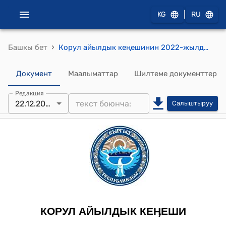
|
KG
RU
›
Башкы бет
Корул айылдык кеңешинин 2022-жылдын 22-декабрындагы № 16/2 " Корул айыл өкмөтүнүн жергиликтүү бюджетинин чыгаша бөлүгүнүн 2 жылга бекитилген сметасындагы үнөмдөлгөн беренелерден зарыл болгон кээ бир беренелерге жылдыруу жөнүндө" токтому
Документ
Маалыматтар
Шилтеме документтер
Редакция
22.12.2022
Салыштыруу