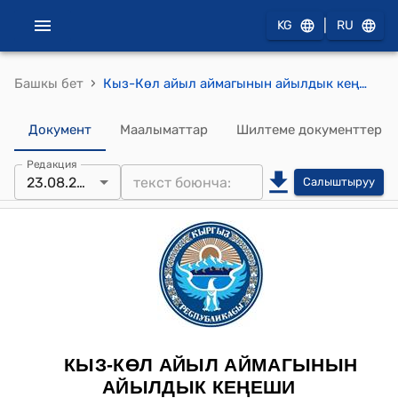
|
KG
RU
›
Башкы бет
Кыз-Көл айыл аймагынын айылдык кеңешинин 2023-жылдын 23-августундагы № 1 “Ардактуу атуул наамын берүү жөнүндө” токтому
Документ
Маалыматтар
Шилтеме документтер
Редакция
23.08.2023
Салыштыруу