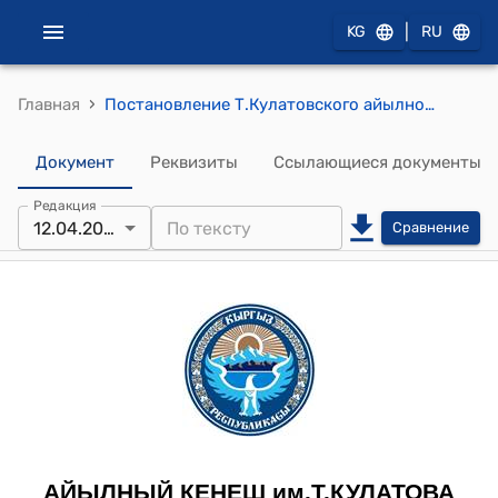
|
KG
RU
›
Главная
Постановление Т.Кулатовского айылного кенеша от 12 апреля 2011 года № 24-3 "О приведении к дисциплине , понижении лишних затрат на территории сельского округа им.Т.Кулатова при проведении национальных обычаев, быта и нравов, и других праздников"
Документ
Реквизиты
Ссылающиеся документы
Редакция
12.04.2011
Сравнение