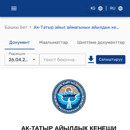
|
KG
RU
›
Башкы бет
Ак-Татыр айыл аймагынын айылдык кеңешинин 2023-жылдын 26-апрелиндеги № 2 "Ак-Татыр айыл аймагынын айылдык кеңешинин төрагасынын орун басарын шайлоо жөнүндө" токтому
Документ
Маалыматтар
Шилтеме документтер
Редакция
26.04.2023
Салыштыруу