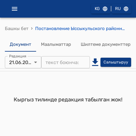
|
KG
RU
›
Башкы бет
Постановление Ыссыкульского районного кенеша депутатов от 12 июня 2007 года №7/1 "Об утверждении размера оплаты за разрешение на распространение наружной рекламы на территории Ысыккульского района"
Документ
Маалыматтар
Шилтеме документтер
Редакция
21.06.2007
Салыштыруу
Кыргыз тилинде редакция табылган жок!