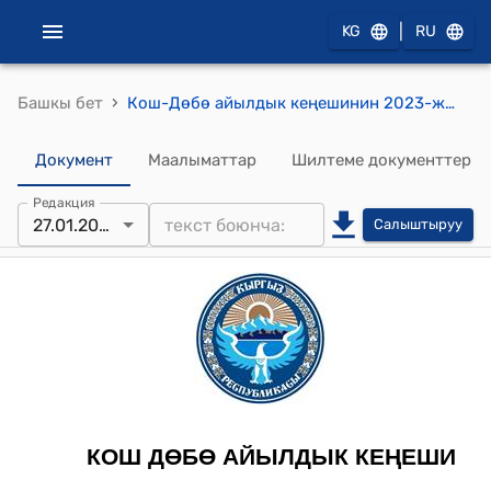
|
KG
RU
›
Башкы бет
Кош-Дөбө айылдык кеңешинин 2023-жылдын 27-январы №21/48 "Айыл аймагынын 2023-жылга 1-январдан негизги жана атайын каражатта калган акча каражатын жумшоону бекитип берүү жөнүндө" токтому
Документ
Маалыматтар
Шилтеме документтер
Редакция
27.01.2023
Салыштыруу