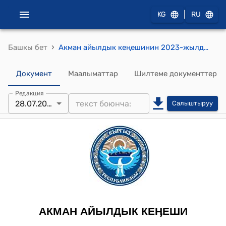
|
KG
RU
›
Башкы бет
Акман айылдык кеңешинин 2023-жылдын 28-июлундагы № 39 "Акман айыл аймагынын "Ардактуу атуулу" наамына көрсөтүү жөнүндө" токтому
Документ
Маалыматтар
Шилтеме документтер
Редакция
28.07.2023
Салыштыруу