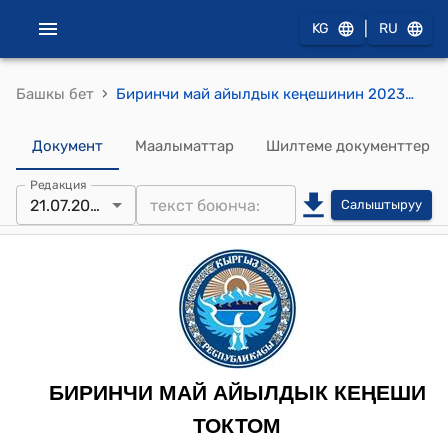
|
KG
RU
›
Башкы бет
Биринчи май айылдык кеңешинин 2023-жылдын 21-июлундагы № 141 "Биринчи Май айыл өкмөтүнө жер участогун мөөнөтсүз пайдаланууга бекитип берүү жана сатууга макулдук берүү жөнүндө" токтому
Документ
Маалыматтар
Шилтеме документтер
Редакция
21.07.2023
Салыштыруу