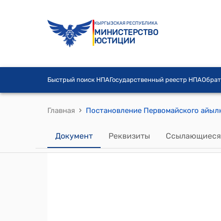
КЫРГЫЗСКАЯ РЕСПУБЛИКА
МИНИСТЕРСТВО
ЮСТИЦИИ
Быстрый поиск НПА
Государственный реестр НПА
Обрат
›
Главная
Документ
Реквизиты
Ссылающиеся