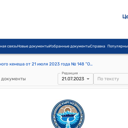
Ц
ная связь
Новые документы
Избранные документы
Справка
Популярны
Постановление Первомайского айылного кенеша от 21 июля 2023 года № 148 "О передвижении ассигнований денежных средств по бюджету за счет экономии, образовавшихся по результатам проведенных тендеров за 6 месяцев"
Редакция
 документы
21.07.2023