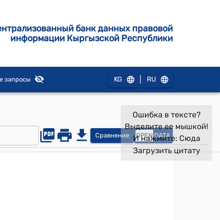
ентрализованный банк данных правовой
информации Кыргызской Республики
|
KG
RU
е запросы
Ошибка в тексте?
Выделите ее мышкой!
Сравнение
OPEN
DATA
И нажмите:
Сюда
Загрузить цитату