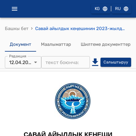
|
KG
RU
›
Башкы бет
Савай айылдык кеңешинин 2023-жылдын 12-апрели № 12 "Савай айыл өкмөтүнүн 2023-жылдын 1-январына карата калдык сумманы бекитүү жөнүндө" токтому
Документ
Маалыматтар
Шилтеме документтер
Редакция
12.04.2023
Салыштыруу