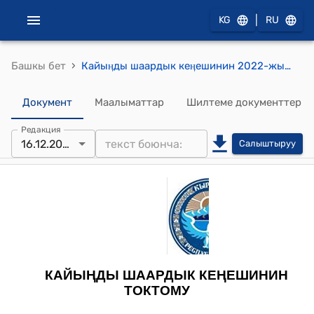
|
KG
RU
›
Башкы бет
Кайыӊды шаардык кеӊешинин 2022-жылдын 16-декабры № 53/XVIII-3 "Кайыңды шаардык кеңешинин «Кайыӊды шаарынын Жобосуна өзгөртүүлөрдү киргизүү жөнүндө” 2018 – жылынын 10 – сентябрындагы № 70/ XXIV – 2 токтомуна өзгөртүүлөрдү киргизүү жөнүндө" токтому
Документ
Маалыматтар
Шилтеме документтер
Редакция
16.12.2023
Салыштыруу