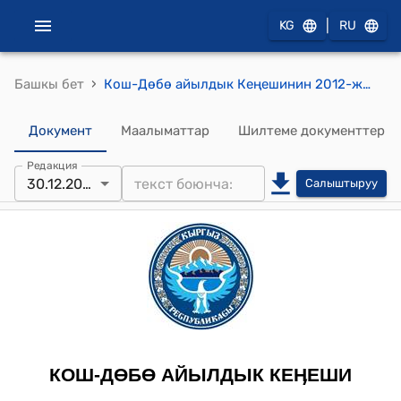
|
KG
RU
›
Башкы бет
Кош-Дөбө айылдык Кеңешинин 2012-жылдын 30-декабрындагы № 2/7 "Кош-Дөбө айыл аймагынын Кеңешинин туруктуу комиссияларын түзүү жөнүндө" токтому
Документ
Маалыматтар
Шилтеме документтер
Редакция
30.12.2012
Салыштыруу