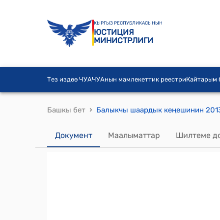
КЫРГЫЗ РЕСПУБЛИКАСЫНЫН
ЮСТИЦИЯ
МИНИСТРЛИГИ
Тез издөө ЧУА
ЧУАнын мамлекеттик реестри
Кайтарым
›
Башкы бет
Документ
Маалыматтар
Шилтеме д