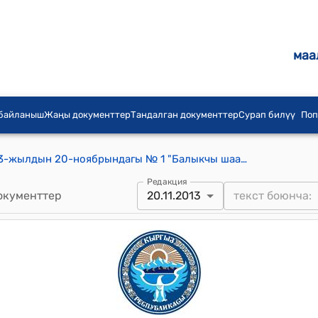
маа
 байланыш
Жаңы документтер
Тандалган документтер
Сурап билүү
Поп
Балыкчы шаардык кеңешинин 2013-жылдын 20-ноябрындагы № 1 "Балыкчы шаарынын административдик аймагына жер салыгын айыл чарба багытындагы эмес жерлердин жана мүлк салыгынын 1,2,3,4-топторун киргизүү жана аймактык коэффициентти бекитүү боюнча" токтому
Редакция
окументтер
20.11.2013