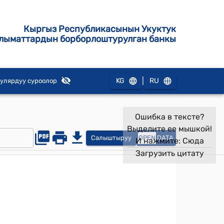
Кыргыз Республикасынын Укуктук
лыматтардын борборлоштурулган банкы
|
KG
RU
улярдуу суроолор
Ошибка в тексте?
Выделите ее мышкой!
Салыштыруу
OPEN
DATA
И нажмите:
Сюда
Загрузить цитату