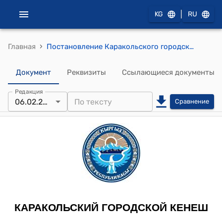
|
KG
RU
›
Главная
Постановление Каракольского городского Кенеша от 6 февраля 2014года № 26-20/9 "Об отказе в изменении статуса поселка Пристань-Пржевальск на статус село"
Документ
Реквизиты
Ссылающиеся документы
Редакция
06.02.2014
Сравнение