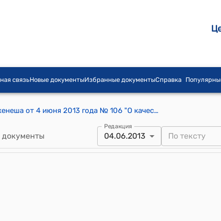
Ц
ная связь
Новые документы
Избранные документы
Справка
Популярны
Постановление Ошского городского кенеша от 4 июня 2013 года № 106 "О качестве социальных услуг, оказываемых одиноким пожилым людям и гражданам с ограниченными возможностями здоровья, состоящих на учете в городском управлении социального развития"
Редакция
 документы
04.06.2013