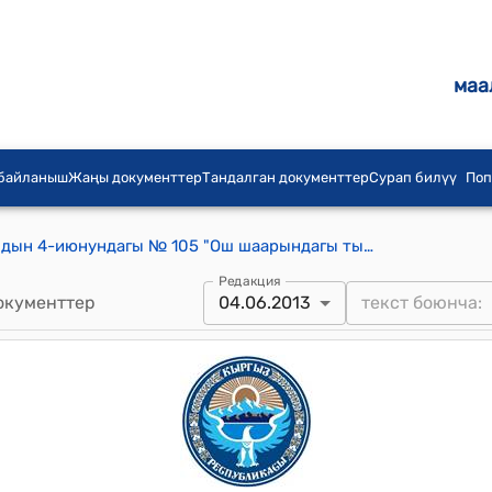
маа
 байланыш
Жаңы документтер
Тандалган документтер
Сурап билүү
Поп
Ош шаардык кеңешинин 2013-жылдын 4-июнундагы № 105 "Ош шаарындагы тышкы миграциянын абалы жөнүндө" токтому
Редакция
окументтер
04.06.2013