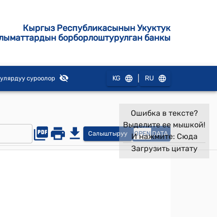
Кыргыз Республикасынын Укуктук
лыматтардын борборлоштурулган банкы
|
KG
RU
улярдуу суроолор
Ошибка в тексте?
Выделите ее мышкой!
Салыштыруу
OPEN
DATA
И нажмите:
Сюда
Загрузить цитату