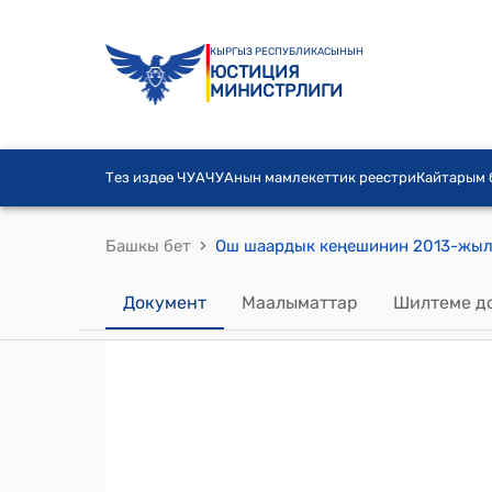
КЫРГЫЗ РЕСПУБЛИКАСЫНЫН
ЮСТИЦИЯ
МИНИСТРЛИГИ
Тез издөө ЧУА
ЧУАнын мамлекеттик реестри
Кайтарым
›
Башкы бет
Документ
Маалыматтар
Шилтеме д