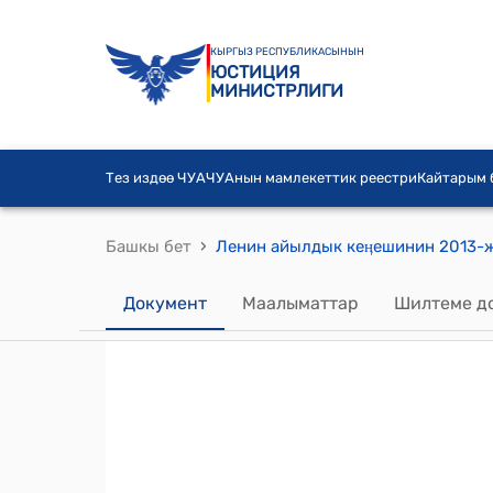
КЫРГЫЗ РЕСПУБЛИКАСЫНЫН
ЮСТИЦИЯ
МИНИСТРЛИГИ
Тез издөө ЧУА
ЧУАнын мамлекеттик реестри
Кайтарым
›
Башкы бет
Документ
Маалыматтар
Шилтеме д