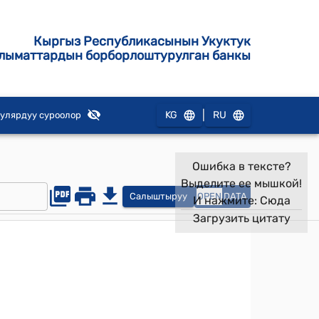
Кыргыз Республикасынын Укуктук
лыматтардын борборлоштурулган банкы
|
KG
RU
улярдуу суроолор
Ошибка в тексте?
Выделите ее мышкой!
Салыштыруу
OPEN
DATA
И нажмите:
Сюда
Загрузить цитату