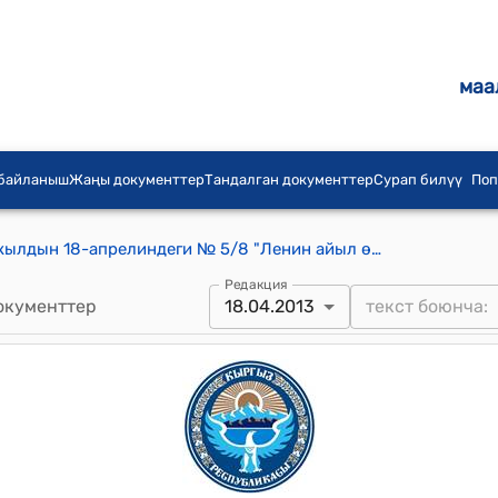
маа
 байланыш
Жаңы документтер
Тандалган документтер
Сурап билүү
Поп
Ленин айылдык кеӊешинин 2013-жылдын 18-апрелиндеги № 5/8 "Ленин айыл өкмөтүнүн Гагарин айылынын тургундарын сел коркунүчүнан сактоо боюнча дамба байлоо жөнүндө" токтому
Редакция
окументтер
18.04.2013