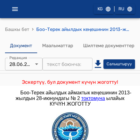
|
KG
RU
›
Башкы бет
Боо-Терек айылдык кеңешинин 2013-жылдын 30-майындагы № 1 "Боо-Терек айылдык аймактык кеңешинин XXX-чакырылышынын кезексиз сессиясы жөнүндө" токтому
Документ
Маалыматтар
Шилтеме документтер
Редакция
28.06.2013
Салыштыруу
Эскертүү, бул документ күчүн жоготту!