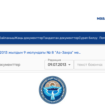
маа
 байланыш
Жаңы документтер
Тандалган документтер
Сурап билүү
Поп
Жалал-Абад шаардык кеңешинин 2013 жылдын 9 июлундагы № 8 "Аз-Захра" медресесинин ачуучу демилгечилердин тизмесин макулдашуу жөнүндө" токтому
Редакция
окументтер
09.07.2013