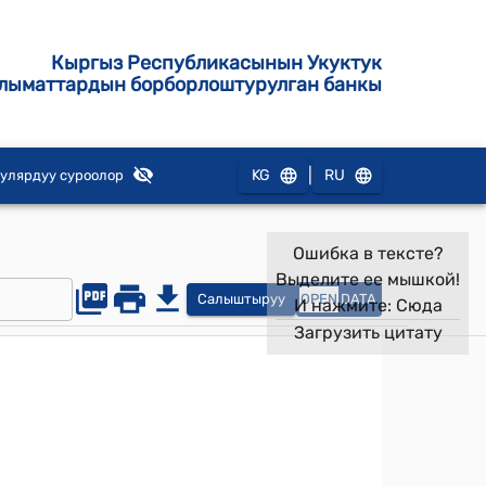
Кыргыз Республикасынын Укуктук
лыматтардын борборлоштурулган банкы
|
KG
RU
улярдуу суроолор
Ошибка в тексте?
Выделите ее мышкой!
Салыштыруу
OPEN
DATA
И нажмите:
Сюда
Загрузить цитату