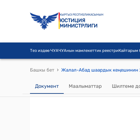
КЫРГЫЗ РЕСПУБЛИКАСЫНЫН
ЮСТИЦИЯ
МИНИСТРЛИГИ
Тез издөө ЧУА
ЧУАнын мамлекеттик реестри
Кайтарым
›
Башкы бет
Документ
Маалыматтар
Шилтеме д