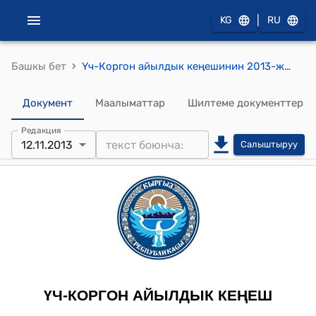
|
KG
RU
›
Башкы бет
Үч-Коргон айылдык кеңешинин 2013-жылдын 12-ноябрындагы № 21 (Талас-Тараз трасса боюндагы Манас айкелинин жанындагы бош участок жөнүндө) токтому
Документ
Маалыматтар
Шилтеме документтер
Редакция
12.11.2013
Салыштыруу