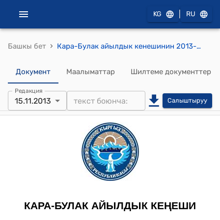
|
KG
RU
›
Башкы бет
Кара-Булак айылдык кенешинин 2013-жылдын 15-ноябрындагы №7 "Кара-Булак айылынын тургуну А. Эгембердиевдин арызы боюнча айыл окмотунун алдында тузулгон жер комиссиясынын жургузулгон изилдоо тактоо иш аракеттеринин натыйжалары жонундо" токтому
Документ
Маалыматтар
Шилтеме документтер
Редакция
15.11.2013
Салыштыруу