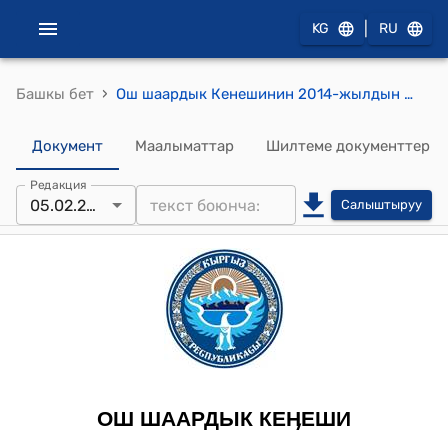
|
KG
RU
›
Башкы бет
Ош шаардык Кенешинин 2014-жылдын 5-февралындагы № 145 "Ош шаарынын 2012-жылдагы бюджетинин аткарылышын, Ош шаарынын 2014-жылга бюджетин жана 2015-2016-жылдарга болжолун, 2014-жылга Ош шаарынын социалдык-экономикалык көрсөткүчтөрүнүн болжолун бекитүүжөнүндө" токтому
Документ
Маалыматтар
Шилтеме документтер
Редакция
05.02.2014
Салыштыруу