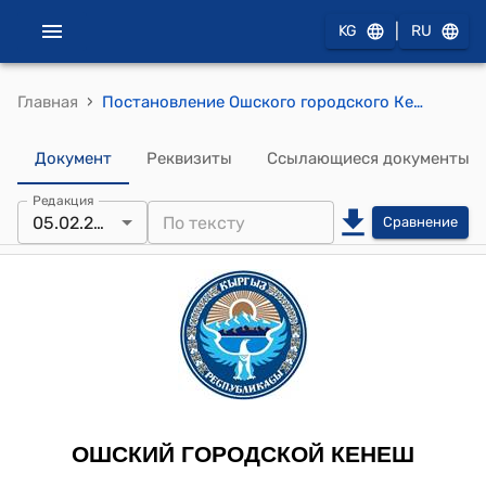
|
KG
RU
›
Главная
Постановление Ошского городского Кенеша от 5 февраля 2014 года №151 "Об утверждении Устава муниципального детского сада №61-«Ак-Каркыра» г.Ош"
Документ
Реквизиты
Ссылающиеся документы
Редакция
05.02.2014
Сравнение