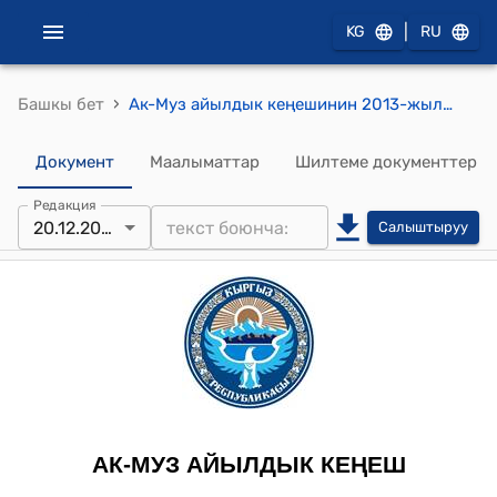
|
KG
RU
›
Башкы бет
Ак-Муз айылдык кеңешинин 2013-жылдын 20-декабрындагы № 12/4 (Ак-Муз айылынын ардактуу атуулу наамын берүү жөнүндө.) токтому
Документ
Маалыматтар
Шилтеме документтер
Редакция
20.12.2013
Салыштыруу