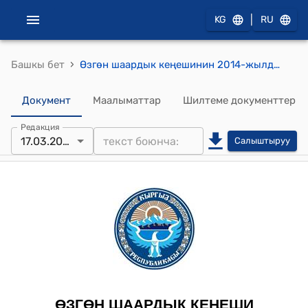
|
KG
RU
›
Башкы бет
Өзгөн шаардык кеңешинин 2014-жылдын 17- мартындагы № 12/1 "Өзгөн шаарынын 2013-жылдагы бюджетинин аткарылышы жана 2014-жылга шаардын бюджетин бекитүү жөнүндө" токтому
Документ
Маалыматтар
Шилтеме документтер
Редакция
17.03.2014
Салыштыруу