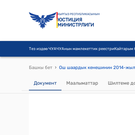
КЫРГЫЗ РЕСПУБЛИКАСЫНЫН
ЮСТИЦИЯ
МИНИСТРЛИГИ
Тез издөө ЧУА
ЧУАнын мамлекеттик реестри
Кайтарым
›
Башкы бет
Документ
Маалыматтар
Шилтеме д