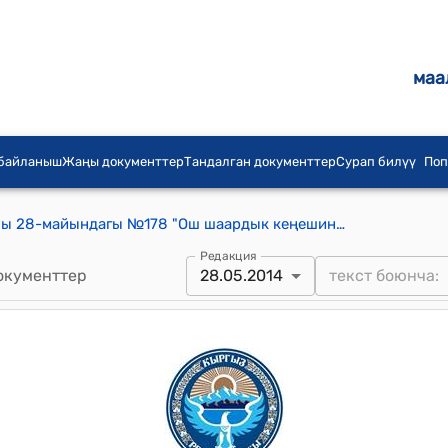
маа
 байланыш
Жаңы документтер
Тандалган документтер
Сурап билүү
Поп
Ош шаардык кенешинин 2014-жылы 28-майындагы №178 "Ош шаардык кеңешинин төрагасынын орун басарларын шайлоо жөнүндө" токтому
Редакция
окументтер
28.05.2014