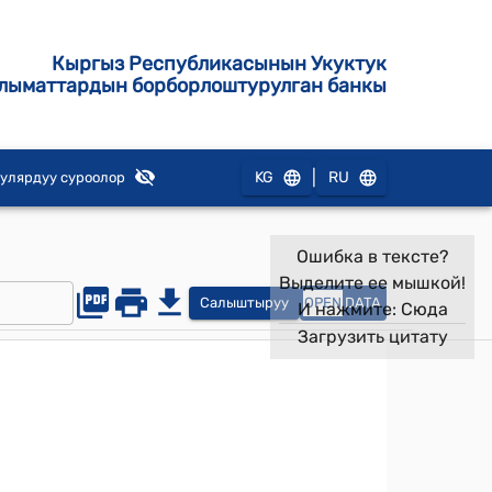
Кыргыз Республикасынын Укуктук
лыматтардын борборлоштурулган банкы
|
KG
RU
улярдуу суроолор
Ошибка в тексте?
Выделите ее мышкой!
Салыштыруу
OPEN
DATA
И нажмите:
Сюда
Загрузить цитату