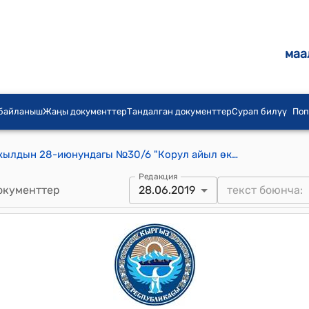
маа
 байланыш
Жаңы документтер
Тандалган документтер
Сурап билүү
Поп
Корул айылдык кеңешинин 2019-жылдын 28-июнундагы №30/6 "Корул айыл өкмөтүнүн алдында «Корул айылдык колдоо» фондусун түзүү жана уставын бекитүү жөнүндө" токтому
Редакция
окументтер
28.06.2019