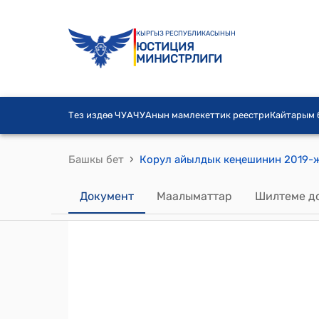
КЫРГЫЗ РЕСПУБЛИКАСЫНЫН
ЮСТИЦИЯ
МИНИСТРЛИГИ
Тез издөө ЧУА
ЧУАнын мамлекеттик реестри
Кайтарым
›
Башкы бет
Документ
Маалыматтар
Шилтеме д