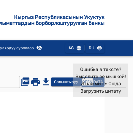
Кыргыз Республикасынын Укуктук
лыматтардын борборлоштурулган банкы
|
KG
RU
улярдуу суроолор
Ошибка в тексте?
Выделите ее мышкой!
Салыштыруу
OPEN
DATA
И нажмите:
Сюда
Загрузить цитату