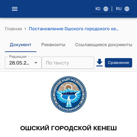
|
KG
RU
›
Главная
Постановление Ошского городского кенеша от 28 мая 2014 года №185 "О деятельностях медресе в городе Ош и вопросах религии"
Документ
Реквизиты
Ссылающиеся документы
Редакция
28.05.2014
Сравнение