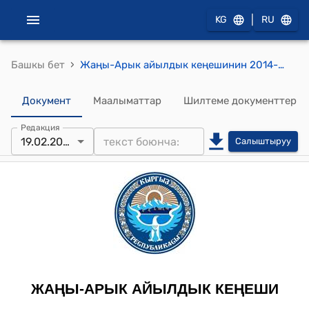
|
KG
RU
›
Башкы бет
Жаңы-Арык айылдык кеңешинин 2014-жылы 19-февралындагы №11/6 "Р.Маткасымовдун отчету жөнүндө " токтому
Документ
Маалыматтар
Шилтеме документтер
Редакция
19.02.2014
Салыштыруу