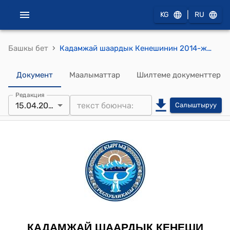
|
KG
RU
›
Башкы бет
Кадамжай шаардык Кенешинин 2014-жылдын 15-апрелиндеги №22/3 "Кадамжай шаардык Кенешинин 2014-жылга тузулгон иш планын бекитуу жонундо." токтому
Документ
Маалыматтар
Шилтеме документтер
Редакция
15.04.2014
Салыштыруу