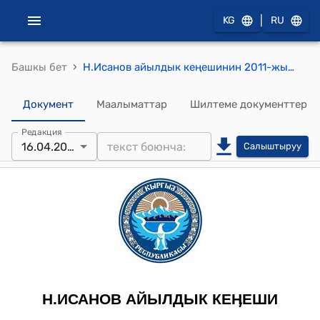
|
KG
RU
›
Башкы бет
Н.Исанов айылдык кеңешинин 2011-жылдын 16-апрелиндеги № XXIII-II "Н.Исанов атындагы айыл округунун 2011-жылга Кошумча түшкөн кирешени бекитип берүү жөнүндө" токтому
Документ
Маалыматтар
Шилтеме документтер
Редакция
16.04.2011
Салыштыруу