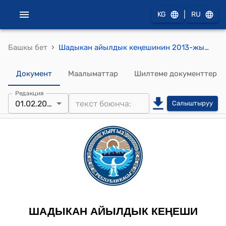
|
KG
RU
›
Башкы бет
Шадыкан айылдык кеңешинин 2013-жылдын 1-февралындагы № 3 (Концтоварга акча каражаты бѳлγп берγγ, эмгек маяна, таза сууга төлөмдѳр, жааматка келген кайрылуулар жѳнγндѳ) токтому
Документ
Маалыматтар
Шилтеме документтер
Редакция
01.02.2013
Салыштыруу