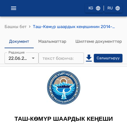
|
KG
RU
›
Башкы бет
Таш-Кѳмγр шаардык кеңешинин 2014-жылдын 22-июлундагы № 1 "Таш-Кѳмγр шаардык депутаттар кеңешинин XXVI- чакырылышынын кезексиз 20 - сессиясынын катчысы жѳнγндѳ" токтому
Документ
Маалыматтар
Шилтеме документтер
Редакция
22.06.2014
Салыштыруу