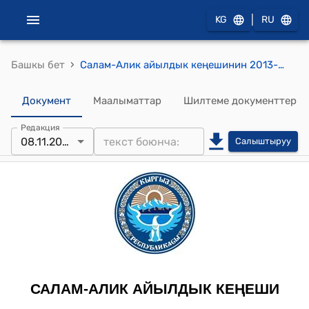
|
KG
RU
›
Башкы бет
Салам-Алик айылдык кеңешинин 2013-жылдын 8-ноябрындагы № 60 "«Жазы» акционердик коомуна айыл чарбасына жараксыз жерден кѳмγр сактоого жана майда курулуш куру γчγн жер бѳлγп берγγ жѳнγндѳ" токтому
Документ
Маалыматтар
Шилтеме документтер
Редакция
08.11.2013
Салыштыруу