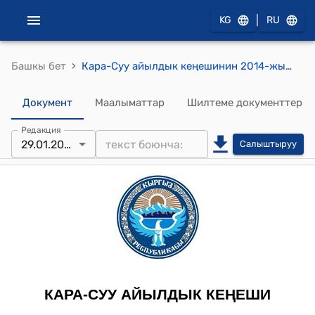
|
KG
RU
›
Башкы бет
Кара-Суу айылдык кеңешинин 2014-жылдын 29-январындагы № 13/2 "«Кара-Суу айыл өкмөтүн өнүктүрүүнүн «Жол картасын» бекитүү жөнүндө" токтому
Документ
Маалыматтар
Шилтеме документтер
Редакция
29.01.2014
Салыштыруу