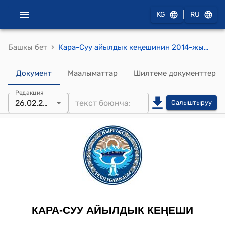
|
KG
RU
›
Башкы бет
Кара-Суу айылдык кеңешинин 2014-жылдын 26-февралындагы № 14/1 "Кара-Суу айыл аймагынын айыл өкмөтүнүн 2014-жылдын 1-январына карата бош калган каражатын пайдалануу жөнүндө" токтому
Документ
Маалыматтар
Шилтеме документтер
Редакция
26.02.2014
Салыштыруу