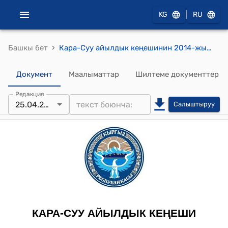
|
KG
RU
›
Башкы бет
Кара-Суу айылдык кеңешинин 2014-жылдын 25-апрелиндеги № 16/2 "Кара-Суу айыл өкмөтүнүн тургундарынын төрт түлүк малын 2014-жылы жайлоого жайлатуу үчүн алып чыккан малчы чабандардын эмгек акысын бекитүү жөнүндө" токтому
Документ
Маалыматтар
Шилтеме документтер
Редакция
25.04.2014
Салыштыруу