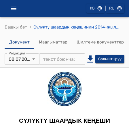
|
KG
RU
›
Башкы бет
Сγлγктγ шаардык кеңешинин 2014-жылдын 8-июлундагы № 69 "Сγлγктγ шаарынан тыш, райондор жана шаарлар аралык маршуруттарда каттоочу жγргγнчγлѳрдγ ташуучу маршруттук каттамдардын жол кирелеринин тарифтик баалары жѳнγндѳ" токтому
Документ
Маалыматтар
Шилтеме документтер
Редакция
08.07.2014
Салыштыруу