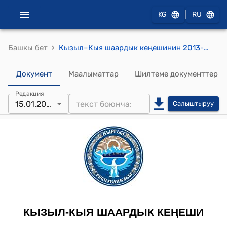
|
KG
RU
›
Башкы бет
Кызыл–Кыя шаардык кеңешинин 2013-жылдын 15-январындагы № 1/4 "Кызыл–Кыя шаардык кеңешинин төрагасынын коомдук башталыштагы орун басарларын шайлоо жөнүндө" токтому
Документ
Маалыматтар
Шилтеме документтер
Редакция
15.01.2013
Салыштыруу