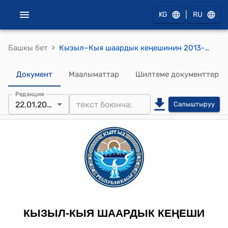
|
KG
RU
›
Башкы бет
Кызыл–Кыя шаардык кеңешинин 2013-жылдын 22-январындагы № 2/5 "Кызыл–Кыя шаардык кеңешинин (V чакырылышы) түзүмүн түзүү, туруктуу комиссиялардын аталыштарын, сандык жана персоналдык курамдарын бекитүү жөнүндө" токтому
Документ
Маалыматтар
Шилтеме документтер
Редакция
22.01.2013
Салыштыруу