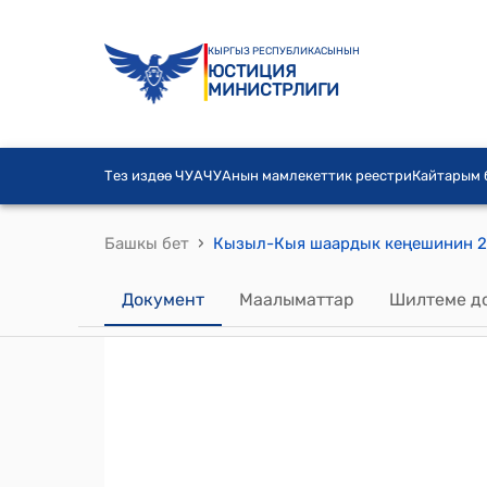
КЫРГЫЗ РЕСПУБЛИКАСЫНЫН
ЮСТИЦИЯ
МИНИСТРЛИГИ
Тез издөө ЧУА
ЧУАнын мамлекеттик реестри
Кайтарым
›
Башкы бет
Документ
Маалыматтар
Шилтеме д