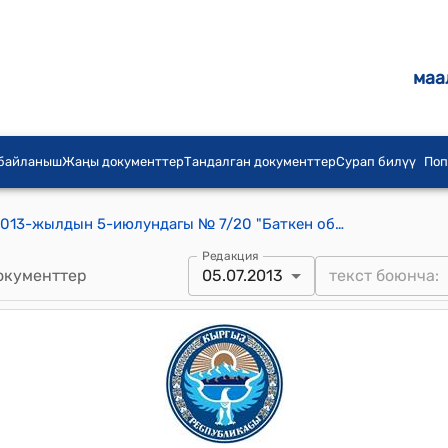
маа
 байланыш
Жаңы документтер
Тандалган документтер
Сурап билүү
Поп
Кызыл-Кыя шаардык кеңешинин 2013-жылдын 5-июлундагы № 7/20 "Баткен областынын Кызыл –Кыя шаардык аймактык шайлоо комиссиясынын курамына шаардын жергиликтүү өз алдынча башкаруунун өкүлчүлүктүү органынын өкүлдөрүнөн жана саясый партиялардан резервке көрсөтүлгөн талапкерлерлерди сунуштоо жөнүндө" токтому
Редакция
окументтер
05.07.2013