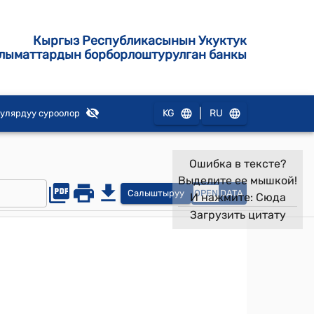
Кыргыз Республикасынын Укуктук
лыматтардын борборлоштурулган банкы
|
KG
RU
улярдуу суроолор
Ошибка в тексте?
Выделите ее мышкой!
Салыштыруу
OPEN
DATA
И нажмите:
Сюда
Загрузить цитату