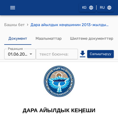
|
KG
RU
›
Башкы бет
Дара айылдык кеңешинин 2013-жылдын 1-июнундагы № 9 (Дара айылдык кеңешинин V-чакырылышынын кезектеги ХХХVII-сессиясын мамлекеттик тил, кыргыз тилинде ѳткѳрγγ жѳнγндѳ) токтому
Документ
Маалыматтар
Шилтеме документтер
Редакция
01.06.2013
Салыштыруу