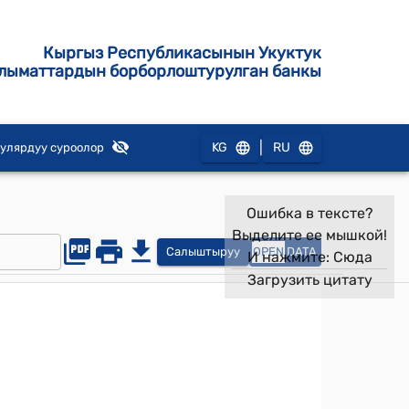
Кыргыз Республикасынын Укуктук
лыматтардын борборлоштурулган банкы
|
KG
RU
улярдуу суроолор
Ошибка в тексте?
Выделите ее мышкой!
Салыштыруу
OPEN
DATA
И нажмите:
Сюда
Загрузить цитату