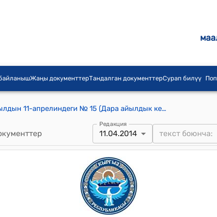
маа
 байланыш
Жаңы документтер
Тандалган документтер
Сурап билүү
Поп
Дара айылдык кеңешинин 2014-жылдын 11-апрелиндеги № 15 (Дара айылдык кеңешинин V-чакырылышынын кезектеги ХХХХIV-сессиясын мамлекеттик тил, кыргыз тилинде ѳткѳрγγ жѳнγндѳ) токтому
Редакция
окументтер
11.04.2014