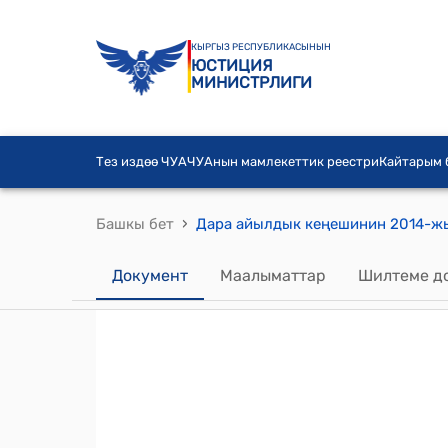
КЫРГЫЗ РЕСПУБЛИКАСЫНЫН
ЮСТИЦИЯ
МИНИСТРЛИГИ
Тез издөө ЧУА
ЧУАнын мамлекеттик реестри
Кайтарым
›
Башкы бет
Документ
Маалыматтар
Шилтеме д