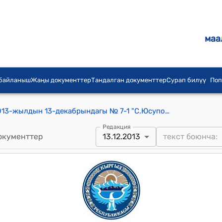
маа
 байланыш
Жаңы документтер
Тандалган документтер
Сурап билүү
Поп
С.Юсупова айылдык кеңешинин 2013-жылдын 13-декабрындагы № 7-1 "С.Юсупова айылдык кеңешинин 4-чакырык кезексиз 7-сессиясынын секретариатын шайлоо жѳнγндѳ" токтому
Редакция
окументтер
13.12.2013