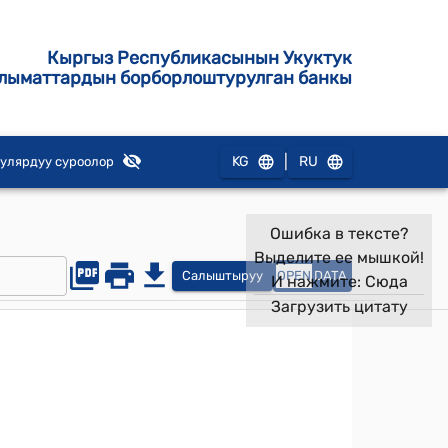
Кыргыз Республикасынын Укуктук
лыматтардын борборлоштурулган банкы
|
KG
RU
улярдуу суроолор
Ошибка в тексте?
Выделите ее мышкой!
Салыштыруу
OPEN
DATA
И нажмите:
Сюда
Загрузить цитату