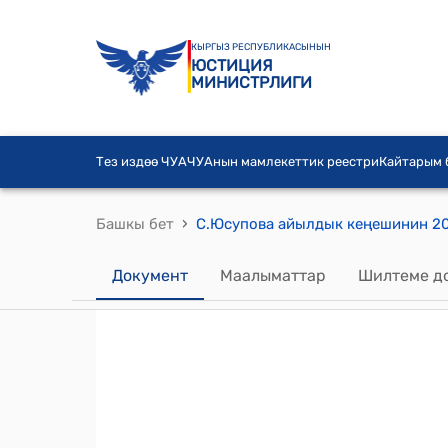
КЫРГЫЗ РЕСПУБЛИКАСЫНЫН
ЮСТИЦИЯ
МИНИСТРЛИГИ
Тез издөө ЧУА
ЧУАнын мамлекеттик реестри
Кайтарым
›
Башкы бет
Документ
Маалыматтар
Шилтеме д