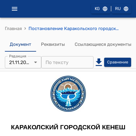
|
KG
RU
›
Главная
Постановление Каракольского городского кенеша от 21 ноября 2003 года № 6/6 "Об утверждении экономико-планировочных зон г. Каракол и коэффициента K1"
Документ
Реквизиты
Ссылающиеся документы
Редакция
21.11.2003
Сравнение