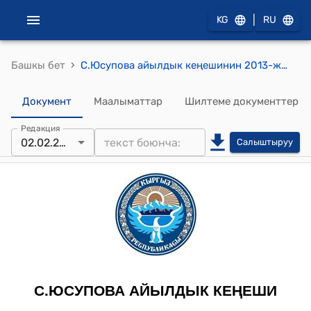
|
KG
RU
›
Башкы бет
С.Юсупова айылдык кеңешинин 2013-жылдын 2-февралындагы № 2-2 "С.Юсупова айылдык кеңешинин туруктуу комиссияларын тизмеги жана сандык курамын тγзγγ жѳнγндѳ" токтому
Документ
Маалыматтар
Шилтеме документтер
Редакция
02.02.2013
Салыштыруу