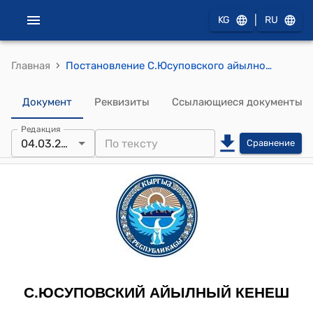
|
KG
RU
›
Главная
Постановление С.Юсуповского айылного кенеша от 4 марта 2013 года № 3-5 "Об утерждении плана С.Юсуповского айылного кенеша на 2013 год."
Документ
Реквизиты
Ссылающиеся документы
Редакция
04.03.2013
Сравнение